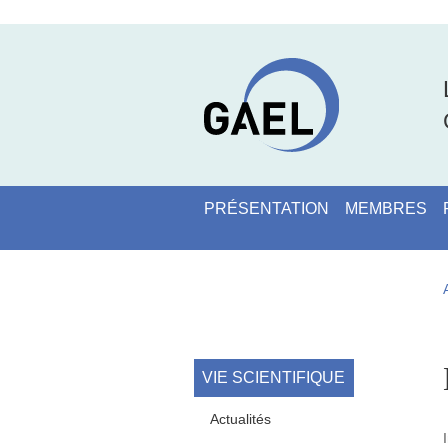
Aller au contenu principal
Gestion des cookies
Navigation principale
PRÉSENTATION
MEMBRES
Navigation princi
VIE SCIENTIFIQUE
Actualités