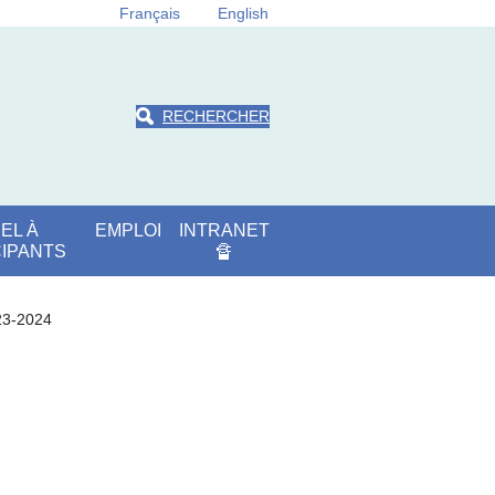
Français
English
RECHERCHER
EL À
EMPLOI
INTRANET
CIPANTS
🔏
23-2024