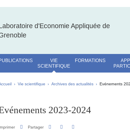
Laboratoire d'Economie Appliquée de
Grenoble
PUBLICATIONS
VIE
FORMATIONS
APP
SCIENTIFIQUE
PARTI
Fil d'Ariane
Accueil
Vie scientifique
Archives des actualités
Evénements 20
pale Sidebar
Evénements 2023-2024
Partager sur Facebook
Partager sur LinkedIn
Imprimer
Partager