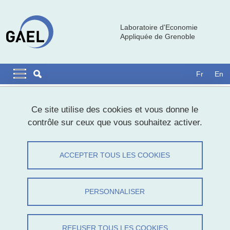
Aller au contenu principal
Gestion des cookies
Laboratoire d'Economie
Appliquée de Grenoble
Navigation principale
Navigation principale mobile
Fr
En
Fil d'Ariane
Accueil
Formations
Ce site utilise des cookies et vous donne le
contrôle sur ceux que vous souhaitez activer.
Formations
ACCEPTER TOUS LES COOKIES
Partager sur Facebook
Partager sur LinkedIn
Imprimer
Partager
Partager l'URL de cette page
PERSONNALISER
Les enseignants-chercheurs et chercheurs de GAEL sont
fortement impliqués dans les enseignements de la
faculté
REFUSER TOUS LES COOKIES
d'économie de Grenoble
(Université Grenoble Alpes (UGA)) ainsi