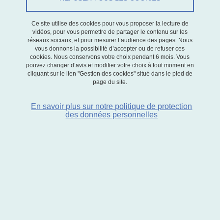
que de l'
école de génie industriel
et l'
ENSE3
(Grenoble INP, Institut
Ce site utilise des cookies pour vous proposer la lecture de
d'ingénierie et de management - Université Grenoble Alpes). Les
vidéos, pour vous permettre de partager le contenu sur les
enseignements couvrent l'ensemble du cursus de licence, master
réseaux sociaux, et pour mesurer l’audience des pages. Nous
et doctorat.
vous donnons la possibilité d’accepter ou de refuser ces
cookies. Nous conservons votre choix pendant 6 mois. Vous
pouvez changer d’avis et modifier votre choix à tout moment en
En ce qui concerne l'enseignement de master, le laboratoire est
cliquant sur le lien "Gestion des cookies" situé dans le pied de
page du site.
particulièrement présent dans les formations suivantes :
Parcours
Chargé d'études économiques et statistiques
(C2ES)
En savoir plus sur notre politique de protection
des données personnelles
de la mention Mathématiques et informatique appliquées aux
sciences humaines et sociales (MIASHS).
Parcours
Economie de l'énergie et développement durable
(EEDD) de la mention Economie de l'environnement, de
l'énergie et des transports (EEET). En lien avec ce parcours
existe un double diplome
ingénieur Grenoble INP - ENSE3 /
Master EEET)
réservé aux élèves ingénieurs parcours
Economie et Politiques de l'Energie.