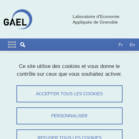
Aller au contenu principal
Gestion des cookies
Laboratoire d'Economie
Appliquée de Grenoble
Navigation principale
Navigation principale mobile
Fr
En
Fil d'Ariane
Accueil
Vie scientifique
Documentation
Ce site utilise des cookies et vous donne le
contrôle sur ceux que vous souhaitez activer.
Documentation
ACCEPTER TOUS LES COOKIES
Partager sur Facebook
Partager sur LinkedIn
Imprimer
Partager
Partager l'URL de cette page
PERSONNALISER
Deux pôles documentaires coexistent au sein de GAEL :
REFUSER TOUS LES COOKIES