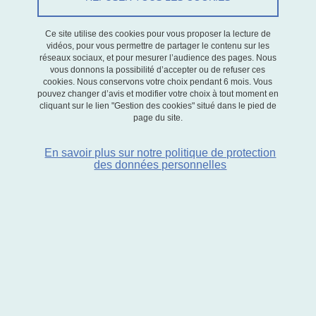
Le pôle documentaire consommation-innovation
Ce site utilise des cookies pour vous proposer la lecture de
est spécialisé dans deux thématiques principales : l'innovation
vidéos, pour vous permettre de partager le contenu sur les
réseaux sociaux, et pour mesurer l’audience des pages. Nous
dans l'agro-industrie et la consommation durable, notamment
vous donnons la possibilité d’accepter ou de refuser ces
l'analyse du comportement alimentaire. De par l'histoire du
cookies. Nous conservons votre choix pendant 6 mois. Vous
pouvez changer d’avis et modifier votre choix à tout moment en
laboratoire GAEL, deux disciplines sont également très
cliquant sur le lien "Gestion des cookies" situé dans le pied de
représentées : l'économie de l'environnement (biodiversité) et
page du site.
l'économie agricole.
En savoir plus sur notre politique de protection
des données personnelles
L'intégralité du fonds est localisé dans une bibliothèque commune
à l'Unité de recherche
CREG
et interrogeable sur le catalogue
Clareco
Le pôle documentaire énergie-climat
Le pôle documentaire énergie climat émane de l’équipe EDDEN
aujourd’hui rattachée à GAEL. Le service était ouvert sur rendez-