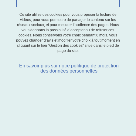
Partager sur Facebook
Partager sur LinkedIn
Imprimer
Partager
Ce site utilise des cookies pour vous proposer la lecture de
Partager l'URL de cette page
vidéos, pour vous permettre de partager le contenu sur les
réseaux sociaux, et pour mesurer l’audience des pages. Nous
vous donnons la possibilité d’accepter ou de refuser ces
Séminaire
cookies. Nous conservons votre choix pendant 6 mois. Vous
pouvez changer d’avis et modifier votre choix à tout moment en
cliquant sur le lien "Gestion des cookies" situé dans le pied de
page du site.
Le 12 mai 2026
En savoir plus sur notre politique de protection
des données personnelles
Salle 227
13h30