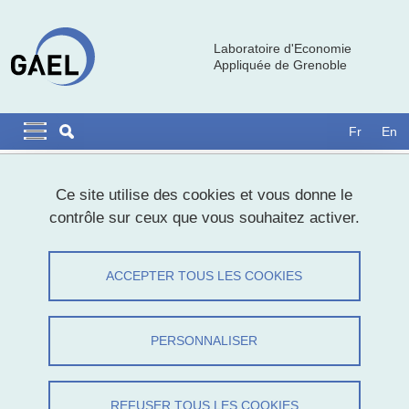
Aller au contenu principal
Gestion des cookies
Laboratoire d'Economie
Appliquée de Grenoble
Navigation principale
Navigation principale mobile
Fr
En
Fil d'Ariane
Accueil
Ce site utilise des cookies et vous donne le
contrôle sur ceux que vous souhaitez activer.
Levent Neyse, Chercheur en économie
comportementale, German Institute for
ACCEPTER TOUS LES COOKIES
Economic Research et Hande Erkut,
chercheure postdoc, Comportement des
PERSONNALISER
marchés, Centre de sciences sociales de
Berlin
REFUSER TOUS LES COOKIES