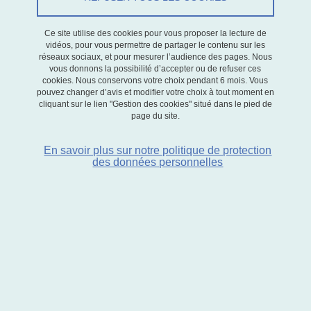
Ce site utilise des cookies pour vous proposer la lecture de
Présentation et objectifs
vidéos, pour vous permettre de partager le contenu sur les
réseaux sociaux, et pour mesurer l’audience des pages. Nous
vous donnons la possibilité d’accepter ou de refuser ces
Le master MIASHS « Business et Data Analyst » de l’Université
cookies. Nous conservons votre choix pendant 6 mois. Vous
pouvez changer d’avis et modifier votre choix à tout moment en
Grenoble Alpes forme en deux ans des spécialistes comprenant
cliquant sur le lien "Gestion des cookies" situé dans le pied de
les enjeux de la transformation numérique de nos sociétés et
page du site.
disposant d’une grille d’analyse économique pour comprendre,
étudier et valoriser les données. La formation vise à :
En savoir plus sur notre politique de protection
des données personnelles
maîtriser la lecture, la visualisation et l’analyse de données ;
transformer les données en informations stratégiques et
valorisables par les décideurs ;
comprendre les enjeux économiques du digital, de l’IA et des Big
Data ;
maîtriser les logiciels spécialisés (R, Python, Analyzer, Google