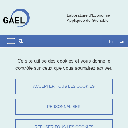
Aller au contenu principal
Gestion des cookies
Laboratoire d'Economie
Appliquée de Grenoble
Navigation principale
Navigation principale mobile
Fr
En
Fil d'Ariane
Accueil
Formations
Master Business et Data Analyst
Ce site utilise des cookies et vous donne le
contrôle sur ceux que vous souhaitez activer.
Master Business et Data Analyst
ACCEPTER TOUS LES COOKIES
Partager sur Facebook
Partager sur LinkedIn
Imprimer
Partager
Partager l'URL de cette page
PERSONNALISER
Master Mathématiques et informatique appliquées aux sciences
humaines et sociales (MIASHS)
REFUSER TOUS LES COOKIES