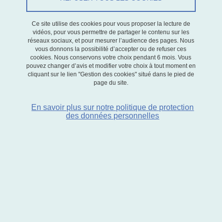
Le 2 avril 2026
Ce site utilise des cookies pour vous proposer la lecture de
Jeudi 19 mars 2026, nous accueillons
Leonardo Madio
,
vidéos, pour vous permettre de partager le contenu sur les
Professeur d'économie à l'
Université de Padoue
.
réseaux sociaux, et pour mesurer l’audience des pages. Nous
vous donnons la possibilité d’accepter ou de refuser ces
cookies. Nous conservons votre choix pendant 6 mois. Vous
pouvez changer d’avis et modifier votre choix à tout moment en
cliquant sur le lien "Gestion des cookies" situé dans le pied de
Titre de sa présentation :
Curation with moral hazard: Why
page du site.
platforms host low quality,
article co-écrit avec Özlem Bedre-
En savoir plus sur notre politique de protection
Defolie (EUI) et Bjørn Olav Johansen (Bergen).
des données personnelles
Résumé :
We identify a novel mechanism explaining why a
revenue-maximizing platform tolerates low-quality sellers it can
costlessly exclude. We model monopolistic sellers operating in
independent markets: normal sellers differ in intrinsic quality and
can raise it through costly, unobservable effort; bad sellers supply
zero quality or harmful products (negative quality) and exert no