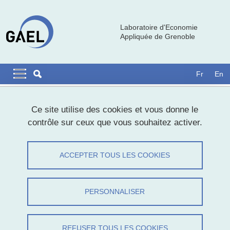
Aller au contenu principal
Gestion des cookies
Laboratoire d'Economie
Appliquée de Grenoble
Navigation principale
Navigation principale mobile
Fr
En
Fil d'Ariane
Accueil
Ce site utilise des cookies et vous donne le
contrôle sur ceux que vous souhaitez activer.
Leonardo Madio, Professeur
d'économie à l'Université de Padoue
ACCEPTER TOUS LES COOKIES
Partager sur Facebook
Partager sur LinkedIn
Imprimer
Partager
PERSONNALISER
Partager l'URL de cette page
Séminaire
REFUSER TOUS LES COOKIES