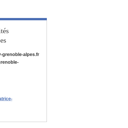
ités
pes
v-grenoble-alpes.fr
grenoble-
trice-