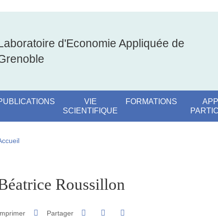
Laboratoire d'Economie Appliquée de
Grenoble
PUBLICATIONS
VIE
FORMATIONS
APP
SCIENTIFIQUE
PARTI
Fil d'Ariane
Accueil
pale Sidebar
Béatrice Roussillon
Partager sur Facebook
Partager sur LinkedIn
Imprimer
Partager