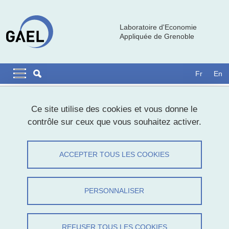
Aller au contenu principal
Gestion des cookies
Laboratoire d'Economie
Appliquée de Grenoble
Navigation principale
Navigation principale mobile
Fr
En
Fil d'Ariane
Accueil
Ce site utilise des cookies et vous donne le
contrôle sur ceux que vous souhaitez activer.
Alym Alimbekov
ACCEPTER TOUS LES COOKIES
Partager sur Facebook
Partager sur LinkedIn
Imprimer
Partager
Partager l'URL de cette page
PERSONNALISER
Doctorant
REFUSER TOUS LES COOKIES