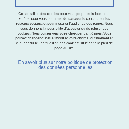
E-mail :
alym.alimbekov
univ-
grenoble-alpes.fr
Ce site utilise des cookies pour vous proposer la lecture de
vidéos, pour vous permettre de partager le contenu sur les
(
alym[dot]alimbekov[at]univ-
réseaux sociaux, et pour mesurer l’audience des pages. Nous
grenoble-alpes[dot]fr
)
vous donnons la possibilité d’accepter ou de refuser ces
cookies. Nous conservons votre choix pendant 6 mois. Vous
Tél : 04 76 74 29 26
pouvez changer d’avis et modifier votre choix à tout moment en
Bureau : 207 (BATEG)
cliquant sur le lien "Gestion des cookies" situé dans le pied de
page du site.
CV
En savoir plus sur notre politique de protection
des données personnelles
Début de la thèse : Septembre 2025
Financement :
EDSE
Directeurs de thèse :
Ani Guerdjikova
et
Paolo Crosetto