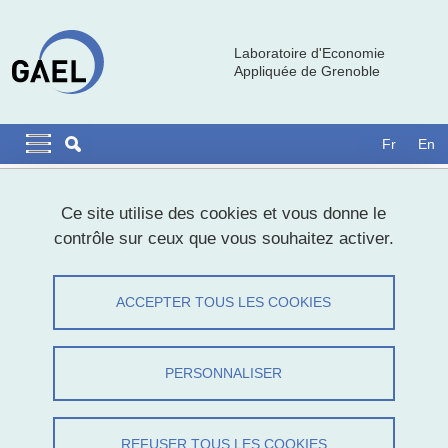
Aller au contenu principal
Gestion des cookies
Laboratoire d'Economie
Appliquée de Grenoble
Navigation principale
Navigation principale mobile
Fr
En
Fil d'Ariane
Accueil
Ce site utilise des cookies et vous donne le
contrôle sur ceux que vous souhaitez activer.
Ignacio León, Doctorant à l'Université
Paris 1 Panthéon Sorbonne
ACCEPTER TOUS LES COOKIES
Partager sur Facebook
Partager sur LinkedIn
Imprimer
Partager
PERSONNALISER
Partager l'URL de cette page
Séminaire
REFUSER TOUS LES COOKIES