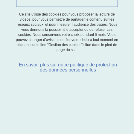
Le 17 avril 2025
Ce site utilise des cookies pour vous proposer la lecture de
vidéos, pour vous permettre de partager le contenu sur les
réseaux sociaux, et pour mesurer l’audience des pages. Nous
vous donnons la possibilité d’accepter ou de refuser ces
cookies. Nous conservons votre choix pendant 6 mois. Vous
Le séminaire du jeudi 17 avril 2025 est animé par
Ignacio León
,
pouvez changer d’avis et modifier votre choix à tout moment en
cliquant sur le lien "Gestion des cookies" situé dans le pied de
octorant à l'
Université Paris 1 Panthéon Sorbonne
.
D
page du site.
Ses domaines de recherches couvrent l'économie du travail,
En savoir plus sur notre politique de protection
l'éducation, le crime et l'économétrie appliquée.
des données personnelles
Ignacio nous présentera :
The Criminal Trap of Education:
Low School Attendance and Organized Crime.
Résumé :
This paper examines the causal effect of reduced
school attendance on youth criminal activity in Ecuador. Using
administrative data on arrests and incarceration, I exploit variation
in high school dropout rates across cohorts and cantons during the
COVID-19 pandemic within a difference-in-differences framework