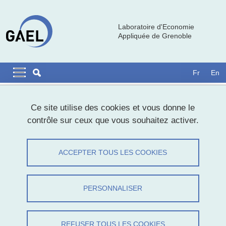
Aller au contenu principal
Gestion des cookies
Laboratoire d'Economie
Appliquée de Grenoble
Navigation principale
Navigation principale mobile
Fr
En
Fil d'Ariane
Accueil
Ce site utilise des cookies et vous donne le
contrôle sur ceux que vous souhaitez activer.
Communs et action publique
territorialisée : quelles articulations ?
ACCEPTER TOUS LES COOKIES
Partager sur Facebook
Partager sur LinkedIn
Imprimer
Partager
PERSONNALISER
Partager l'URL de cette page
Actualités, Journée d'étude
REFUSER TOUS LES COOKIES