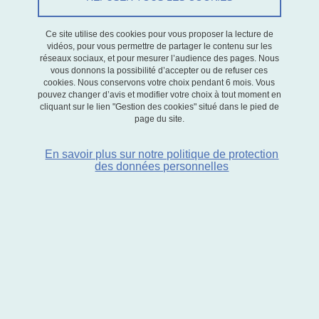
Le 13 avril 2022
Ce site utilise des cookies pour vous proposer la lecture de
vidéos, pour vous permettre de partager le contenu sur les
réseaux sociaux, et pour mesurer l’audience des pages. Nous
vous donnons la possibilité d’accepter ou de refuser ces
cookies. Nous conservons votre choix pendant 6 mois. Vous
Journées d'étude les 13 et 14 avril 2022
pouvez changer d’avis et modifier votre choix à tout moment en
cliquant sur le lien "Gestion des cookies" situé dans le pied de
page du site.
Inscription gratuite mais obligatoire, nombre de places limité
En savoir plus sur notre politique de protection
des données personnelles
Présentation des journées
Un nombre croissant de recherches et d’initiatives mettent en
lumière la capacité des systèmes fondés sur l’auto-organisation à
gérer des ressources, notamment naturelles (Reynard et al. 2014),
pour assurer leur préservation, contestant ainsi la thèse selon