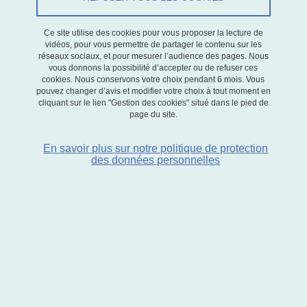
Le 13 janvier 2022
Ce site utilise des cookies pour vous proposer la lecture de
Le CNRS, conjointement avec l'INSERM, INRAE, l'Université
vidéos, pour vous permettre de partager le contenu sur les
Grenoble Alpes et ATMO-AURA (observatoire régional de la qualité
réseaux sociaux, et pour mesurer l’audience des pages. Nous
vous donnons la possibilité d’accepter ou de refuser ces
de l'air), a publié un
communiqué de presse le 13 janvier 2022
sur
cookies. Nous conservons votre choix pendant 6 mois. Vous
un des WP du contrat
MobilAir
pouvez changer d’avis et modifier votre choix à tout moment en
cliquant sur le lien "Gestion des cookies" situé dans le pied de
page du site.
Plusieurs chercheurs et enseignants-chercheurs du GAEL sont
impliqués dans ce travail qui porte sur les mesures permettant
En savoir plus sur notre politique de protection
d'atteindre les objectifs de réduction de la mortalité liée à la
des données personnelles
pollution et leur évaluation sanitaire et économique.
Le WP vient de donner lieu à une publication dans la
revue
Environment International
...
lire
DATE