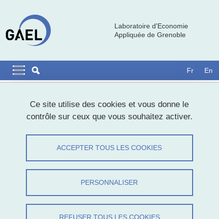
Aller au contenu principal
Gestion des cookies
Laboratoire d'Economie
Appliquée de Grenoble
Navigation principale
Navigation principale mobile
Fr
En
Fil d'Ariane
Accueil
Ce site utilise des cookies et vous donne le
contrôle sur ceux que vous souhaitez activer.
Communiqué de presse CNRS sur un
des WP de MobilAir
ACCEPTER TOUS LES COOKIES
Partager sur Facebook
Partager sur LinkedIn
Imprimer
Partager
PERSONNALISER
Partager l'URL de cette page
Actualités
REFUSER TOUS LES COOKIES