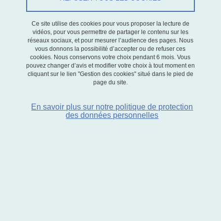
Du 4 juin 2026 au 5 juin 2026
Ce site utilise des cookies pour vous proposer la lecture de
vidéos, pour vous permettre de partager le contenu sur les
réseaux sociaux, et pour mesurer l’audience des pages. Nous
vous donnons la possibilité d’accepter ou de refuser ces
cookies. Nous conservons votre choix pendant 6 mois. Vous
pouvez changer d’avis et modifier votre choix à tout moment en
cliquant sur le lien "Gestion des cookies" situé dans le pied de
page du site.
En savoir plus sur notre politique de protection
des données personnelles
Le laboratoire d’économie appliquée de Grenoble a l'honneur
d’organiser les 42
Journées de Microéconomie Appliquée (JMA)
èmes
qui auront lieu à Grenoble les 4 et 5 juin 2026 sur le campus de
l’Université Grenoble-Alpes.