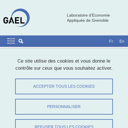
Aller au contenu principal
Gestion des cookies
Laboratoire d'Economie
Appliquée de Grenoble
Navigation principale
Navigation principale mobile
Fr
En
Fil d'Ariane
Accueil
Ce site utilise des cookies et vous donne le
contrôle sur ceux que vous souhaitez activer.
42èmes Journées de Microéconomie
Appliquées
ACCEPTER TOUS LES COOKIES
Partager sur Facebook
Partager sur LinkedIn
Imprimer
Partager
PERSONNALISER
Partager l'URL de cette page
Actualités
REFUSER TOUS LES COOKIES