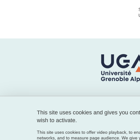
🔵 GAEL Laboratory
This site uses cookies and gives you con
1241 rue des Résidences
wish to activate.
38400 Saint-Martin-d'Hères -
This site uses cookies to offer video playback, to en
France
networks, and to measure page audience. We give yo