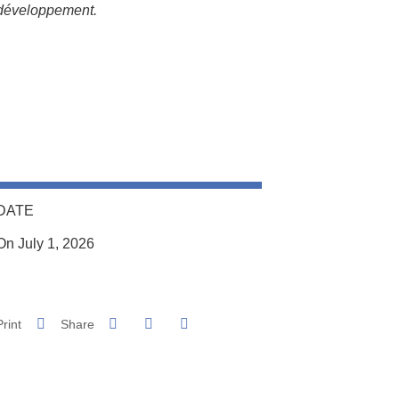
développement.
DATE
On July 1, 2026
Share on Facebook
Share on LinkedIn
Print
Share
Share this page URL