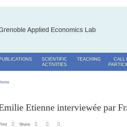
Grenoble Applied Economics Lab
PUBLICATIONS
SCIENTIFIC
TEACHING
CALL
ACTIVITIES
PARTIC
Breadcrumb
Home
pale Sidebar
Emilie Etienne interviewée par F
Share on Facebook
Share on LinkedIn
Print
Share