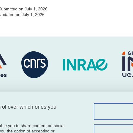
Submitted on July 1, 2026
Updated on July 1, 2026
Menu footer
Foll
Contact
trol over which ones you
Sitemap
Credits
able you to share content on social
Legal notices
u the option of accepting or