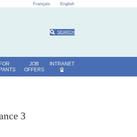
Français
English
SEARCH
 FOR
JOB
INTRANET
IPANTS
OFFERS
🔏
rance 3