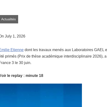
Share this page URL
Actualités
On July 1, 2026
Emilie Etienne
dont les travaux
menés aux
Laboratoires GAEL 
Pri
été primés (
Prix
de thèse académique interdisciplinaire 2026), a
France 3 le 30 juin.
V
oir le replay :
minute 18