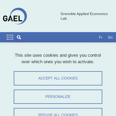
Skip to main content
Cookies management
Grenoble Applied Economics
Lab
Navigation principale
Navigation principale mobile
Fr
En
Breadcrumb
Home
This site uses cookies and gives you control
over which ones you wish to activate.
Deuxième édition de la Journée de
Recherche des Doctorant·e·s en
ACCEPT ALL COOKIES
Economie de Grenoble (JRDE-G)
PERSONALIZE
Share on Facebook
Share on LinkedIn
Print
Share
Share this page URL
REFUSE ALL COOKIES