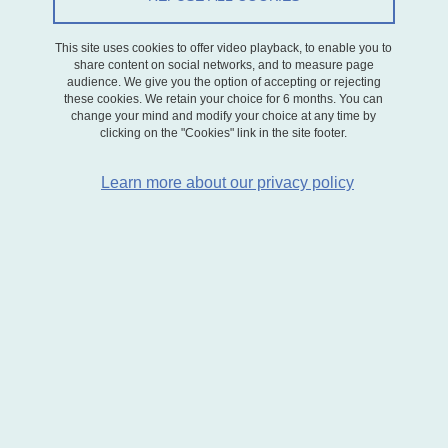
Séminaire
This site uses cookies to offer video playback, to enable you to
share content on social networks, and to measure page
On May 19, 2026
audience. We give you the option of accepting or rejecting
these cookies. We retain your choice for 6 months. You can
change your mind and modify your choice at any time by
PROGRAMME
clicking on the "Cookies" link in the site footer.
Learn more about our privacy policy
L’École Doctorale de Sciences Économiques (
EDSE
) est ravie
d’annoncer la tenue de la deuxième édition des Journées de
Recherche des Doctorant.es en Économie de Grenoble le 19 mai
2026, sur le Campus universitaire à Saint-Martin-d’Hères.
Les doctorant·e·s en économie de Grenoble sont invité·e·s à
présenter leurs articles, leurs projets de recherche ou des
chapitres de thèse. Les contributions peuvent se rattacher à tous
les champs de l’économie, porter sur des approches théoriques ou
empiriques et mobiliser des méthodologies diverses. Les