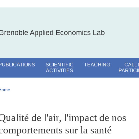
Grenoble Applied Economics Lab
PUBLICATIONS
SCIENTIFIC
TEACHING
CALL
ACTIVITIES
PARTIC
Breadcrumb
Home
pale Sidebar
Qualité de l'air, l'impact de nos
comportements sur la santé