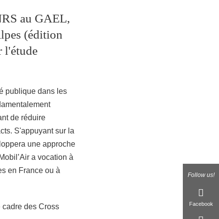
 CNRS au GAEL,
Alpes (édition
 l'étude
é publique dans les
ndamentalement
ant de réduire
cts. S'appuyant sur la
veloppera une approche
Mobil’Air a vocation à
les en France ou à
Follow us!
Facebook
le cadre des Cross