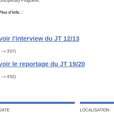
Disciplinary Programs.
Plus d'info. :
voir l'interview du JT 12/13
( --> 3'07)
voir le reportage du JT 19/20
( --> 4'02)
DATE
LOCALISATION