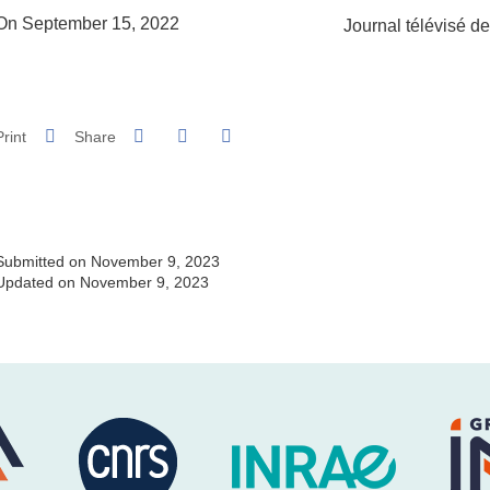
Complément lieu
On September 15, 2022
Journal télévisé d
Share on Facebook
Share on LinkedIn
Print
Share
Share this page URL
Submitted on November 9, 2023
Updated on November 9, 2023