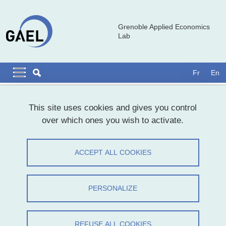
Skip to main content
Cookies management
Grenoble Applied Economics
Lab
Navigation principale
Navigation principale mobile
Fr
En
Breadcrumb
Home
This site uses cookies and gives you control
over which ones you wish to activate.
Iragaël Joly : soutenance d'Habilitation
à Diriger des Recherches
ACCEPT ALL COOKIES
Share on Facebook
Share on LinkedIn
Print
Share
PERSONALIZE
Share this page URL
Actualités
REFUSE ALL COOKIES