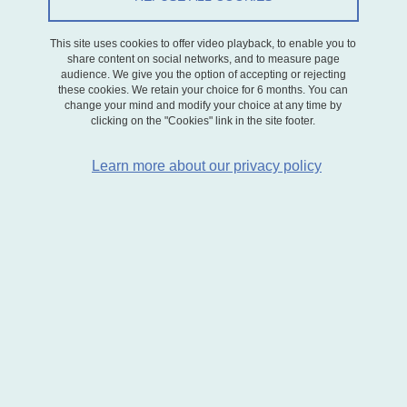
On July 3, 2017
This site uses cookies to offer video playback, to enable you to
share content on social networks, and to measure page
audience. We give you the option of accepting or rejecting
these cookies. We retain your choice for 6 months. You can
change your mind and modify your choice at any time by
Modéliser les comportements de consommation dérivée -
clicking on the "Cookies" link in the site footer.
le cas du temps de transport
Learn more about our privacy policy
Le jury sera composé de
Michel BIERLAIRE (Rapporteur), Professeur à l’École
Polytechnique Fédérale de Lausanne, laboratoire TRANSP-OR
Thierry BLAYAC (Président), Professeur à l’Université de
Montpellier, LAMETA
Sylvie CHARLOT (Garante), Professeure à l’Université Lumière
Lyon 2, GATE
Hubert JAYET (Rapporteur), Professeur à l’Université de Lille 1,
LEM
Michel SIMIONI (Rapporteur), Directeur de Recherche à l’INRA